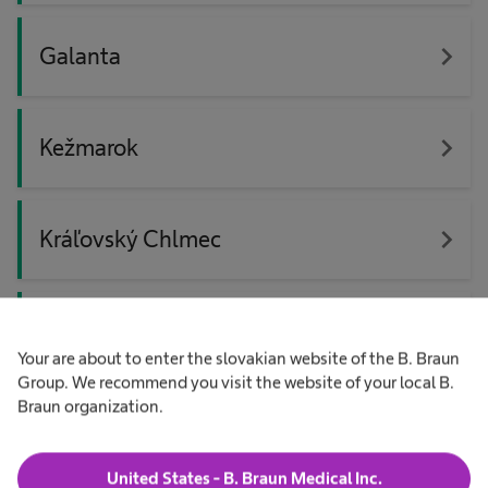
navigate_next
Galanta
navigate_next
Kežmarok
navigate_next
Kráľovský Chlmec
navigate_next
Myjava
Your are about to enter the slovakian website of the B. Braun
Group. We recommend you visit the website of your local B.
Braun organization.
navigate_next
Partizánske
United States - B. Braun Medical Inc.