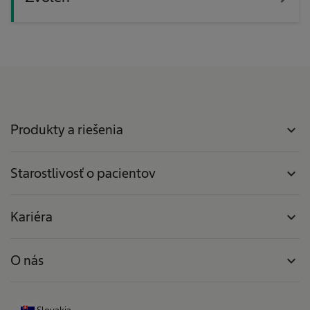
Produkty a riešenia
expand_more
Starostlivosť o pacientov
expand_more
Kariéra
expand_more
O nás
expand_more