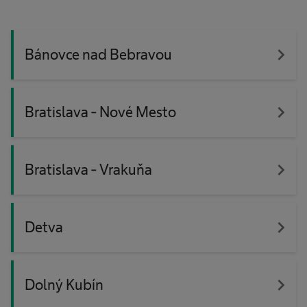
navigate_next
Bánovce nad Bebravou
navigate_next
Bratislava - Nové Mesto
navigate_next
Bratislava - Vrakuňa
navigate_next
Detva
navigate_next
Dolný Kubín