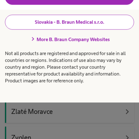
navigate_next
Pezinok
Slovakia - B. Braun Medical s.r.o.
navigate_next
Senica
chevron_right
More B. Braun Company Websites
Not all products are registered and approved for sale in all
navigate_next
Šaľa
countries or regions. Indications of use also may vary by
country and region. Please contact your country
representative for product availability and information.
Product images are for reference only.
navigate_next
Trstená
navigate_next
Zlaté Moravce
navigate_next
Zvolen