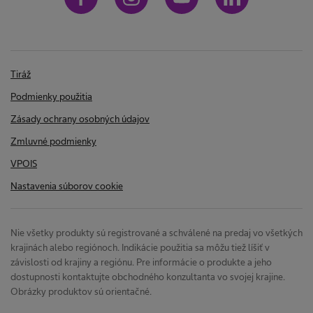
e alebo vo
o
ických receptúr
neho pacienta.
m
 parenterálnej
Tiráž
žitá úloha, ktorá
o
Podmienky použitia
precíznu prácu,
Zásady ochrany osobných údajov
c
išlo chybám.
Zmluvné podmienky
VPOIS
o
®
í systém Apex
Nastavenia súborov cookie
u
Nie všetky produkty sú registrované a schválené na predaj vo všetkých
n
krajinách alebo regiónoch. Indikácie použitia sa môžu tiež líšiť v
závislosti od krajiny a regiónu. Pre informácie o produkte a jeho
dostupnosti kontaktujte obchodného konzultanta vo svojej krajine.
u
Obrázky produktov sú orientačné.
S