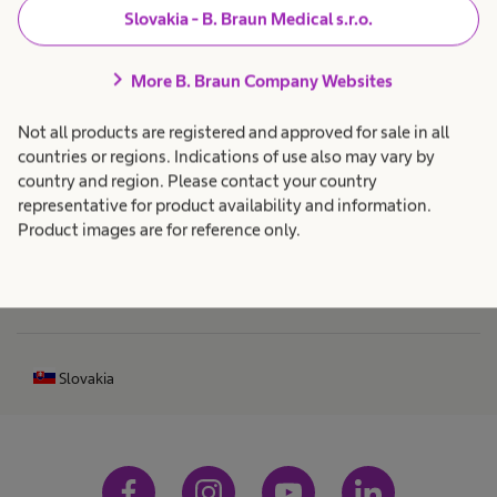
i
ť
Slovakia - B. Braun Medical s.r.o.
e
e výživy
chevron_right
More B. Braun Company Websites
Produkty a riešenia
expand_more
ž
ívne
Not all products are registered and approved for sale in all
Starostlivosť o pacientov
expand_more
countries or regions. Indications of use also may vary by
avanie
i
country and region. Please contact your country
representative for product availability and information.
ov
v
Kariéra
expand_more
Product images are for reference only.
terálnej
o
O nás
expand_more
y
t
Slovakia
a
enterálnej
ôžu pripravovať
p
y vo forme