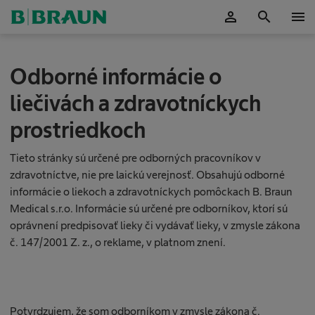
person
search
menu
Potvrdiť
N
Odborné informácie o
u
t
liečivách a zdravotníckych
r
i
prostriedkoch
č
n
á
Tieto stránky sú určené pre odborných pracovníkov v
t
zdravotníctve, nie pre laickú verejnosť. Obsahujú odborné
e
informácie o liekoch a zdravotníckych pomôckach B. Braun
r
Medical s.r.o. Informácie sú určené pre odborníkov, ktorí sú
a
p
oprávnení predpisovať lieky či vydávať lieky, v zmysle zákona
i
č. 147/2001 Z. z., o reklame, v platnom znení.
a
Z
Potvrdzujem, že som odborníkom v zmysle zákona č.