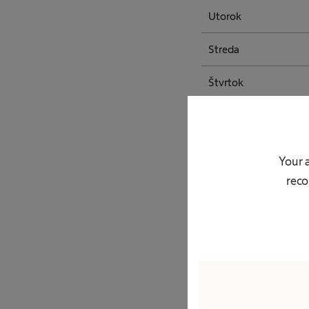
Utorok
Streda
Štvrtok
Piatok
Sobota
Your 
reco
Nedeľa
Poskytovaná st