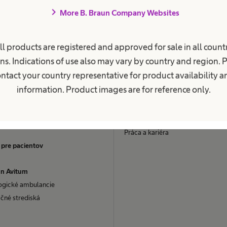
chevron_right
More B. Braun Company Websites
stlivosť o pacientov
Kariéra
ll products are registered and approved for sale in all countr
ns. Indications of use also may vary by country and region. 
nia
Naša kultúra
ntact your country representative for product availability 
ké ochorenie obličiek
Práca v spoločnosti B. Braun
information. Product images are for reference only.
efalus
Vaša príležitosť
dňovanie močového mechúra
Výhody pre vás
Práca a kariéra
 pre pacientov
un Avitum
ogické ambulancie
čné strediská