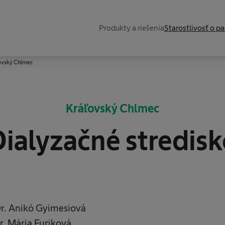
Produkty a riešenia
Starostlivosť o p
ľovský Chlmec
Kráľovský Chlmec
ialyzačné stredis
. Anikó Gyimesiová
. Mária Furiková