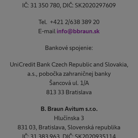
IČ: 31 350 780, DIČ: SK2020297609
Tel. +421 2/638 389 20
E-mail
info@bbraun.sk
Bankové spojenie:
UniCredit Bank Czech Republic and Slovakia,
a.s., pobočka zahraničnej banky
Šancová ul. 1/A
813 33 Bratislava
B. Braun Avitum s.r.o.
Hlučínska 3
831 03, Bratislava, Slovenská republika
IČ: 31 383 963, DIČ: SK2020935114