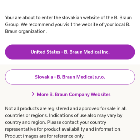
Tel. +421 2/638 389 20
Your are about to enter the slovakian website of the B. Braun
E-mail
avitum.sk@bbraun.com
Group. We recommend you visit the website of your local B.
Braun organization.
Bankové spojenie:
United States - B. Braun Medical Inc.
IBAN: SK52 1111 0000 0013 3169 5008
SWIFT: UNCRSKBX
Slovakia - B. Braun Medical s.r.o.
UniCredit Bank Czech Republic and Slovakia,
chevron_right
More B. Braun Company Websites
a.s., pobočka zahraničnej banky
Šancová ul. 1/A
Not all products are registered and approved for sale in all
813 33 Bratislava
countries or regions. Indications of use also may vary by
country and region. Please contact your country
representative for product availability and information.
Product images are for reference only.