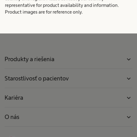
representative for product availability and information.
Product images are for reference only.
Produkty a riešenia
expand_more
Starostlivosť o pacientov
expand_more
Kariéra
expand_more
O nás
expand_more