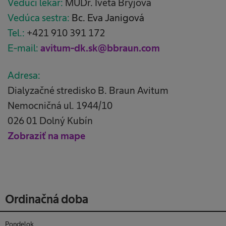
Vedúci lekár:
MUDr. Iveta Bryjova
Vedúca sestra:
Bc. Eva Janigová
Tel.:
+421 910 391 172
E-mail:
avitum-dk.sk@bbraun.com
Adresa:
Dialyzačné stredisko B. Braun Avitum
Nemocničná ul. 1944/10
026 01 Dolný Kubín
Zobraziť na mape
Ordinačná doba
Pondelok