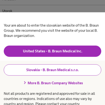
Utorok
Streda
Your are about to enter the slovakian website of the B. Braun
Group. We recommend you visit the website of your local B.
Štvrtok
Braun organization.
Piatok
United States - B. Braun Medical Inc.
Sobota
Nedeľa
Slovakia - B. Braun Medical s.r.o.
chevron_right
More B. Braun Company Websites
Not all products are registered and approved for sale in all
countries or regions. Indications of use also may vary by
expand_more
Poskytovaná starostlivosť
country and region. Please contact your country