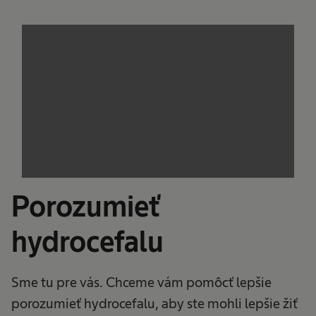
We need your consent to load the
service!
This content is not permitted to load due to
trackers that are not disclosed to the visitor.
The website owner needs to setup the site
with their CMP to add this content to the list
of technologies used.
Powered by
Usercentrics Consent
Management Platform
Porozumieť
hydrocefalu
Sme tu pre vás. Chceme vám pomôcť lepšie
porozumieť hydrocefalu, aby ste mohli lepšie žiť