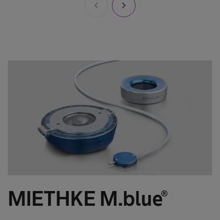
chevron_left
chevron_right
MIETHKE M.blue®