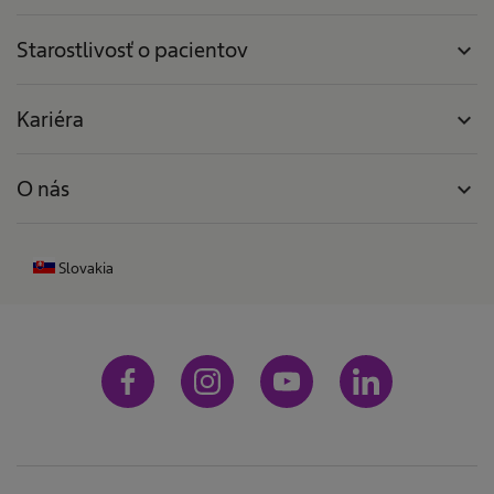
Starostlivosť o pacientov
expand_more
Kariéra
expand_more
O nás
expand_more
Slovakia