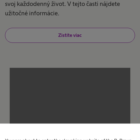
svoj každodenný život. V tejto časti nájdete
užitočné informácie.
Zistite viac
We need your consent to load the
service!
This content is not permitted to load due to
trackers that are not disclosed to the visitor.
The website owner needs to setup the site
with their CMP to add this content to the list
of technologies used.
Powered by
Usercentrics Consent
Management Platform