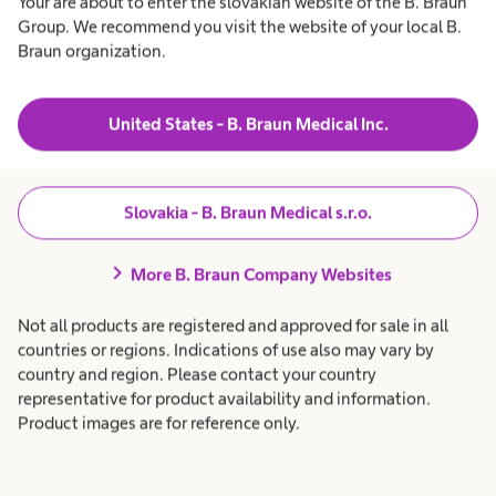
Your are about to enter the slovakian website of the B. Braun
Liečba hydrocefalu
Group. We recommend you visit the website of your local B.
Braun organization.
Diagnóza hydrocefalu často vedie k implantácii
shunt systému. Ale čo je to shunt, čo dokáže
United States - B. Braun Medical Inc.
a akú úlohu tu zohráva gravitácia?
Slovakia - B. Braun Medical s.r.o.
Zistite viac
chevron_right
More B. Braun Company Websites
Not all products are registered and approved for sale in all
countries or regions. Indications of use also may vary by
country and region. Please contact your country
representative for product availability and information.
Product images are for reference only.