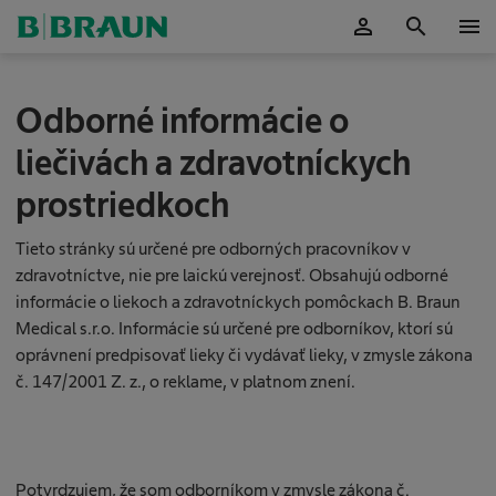
person
search
menu
Potvrdiť
S
Odborné informácie o
m
a
liečivách a zdravotníckych
r
t
prostriedkoch
m
a
n
Tieto stránky sú určené pre odborných pracovníkov v
a
zdravotníctve, nie pre laickú verejnosť. Obsahujú odborné
ž
informácie o liekoch a zdravotníckych pomôckach B. Braun
m
Medical s.r.o. Informácie sú určené pre odborníkov, ktorí sú
e
n
oprávnení predpisovať lieky či vydávať lieky, v zmysle zákona
t
č. 147/2001 Z. z., o reklame, v platnom znení.
i
n
f
ú
z
Potvrdzujem, že som odborníkom v zmysle zákona č.