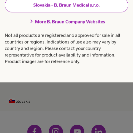
t
ť
Slovakia - B. Braun Medical s.r.o.
á
chevron_right
More B. Braun Company Websites
Produkty a riešenia
expand_more
1
l
Not all products are registered and approved for sale in all
Starostlivosť o pacientov
expand_more
countries or regions. Indications of use also may vary by
n
0
country and region. Please contact your country
representative for product availability and information.
Kariéra
expand_more
Product images are for reference only.
a
d
t
O nás
expand_more
n
r
Slovakia
a
í
n