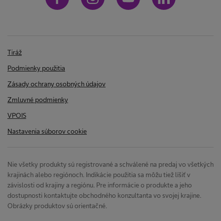
p
s
o
t
r
f
e
Tiráž
b
u
o
Podmienky použitia
j
e
Zásady ochrany osobných údajov
n
r
e
Zmluvné podmienky
m
o
VPOIS
m
c
n
Nastavenia súborov cookie
i
č
á
n
ý
Nie všetky produkty sú registrované a schválené na predaj vo všetkých
t
c
krajinách alebo regiónoch. Indikácie použitia sa môžu tiež líšiť v
e
závislosti od krajiny a regiónu. Pre informácie o produkte a jeho
c
dostupnosti kontaktujte obchodného konzultanta vo svojej krajine.
h
i
n
Obrázky produktov sú orientačné.
i