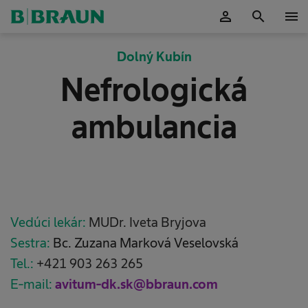
person
search
menu
Potvrdiť
Dolný Kubín
Nefrologická
ambulancia
Vedúci lekár:
MUDr. Iveta Bryjova
Sestra:
Bc. Zuzana Marková Veselovská
Tel.:
+421 903 263 265
E-mail:
avitum-dk.sk@bbraun.com