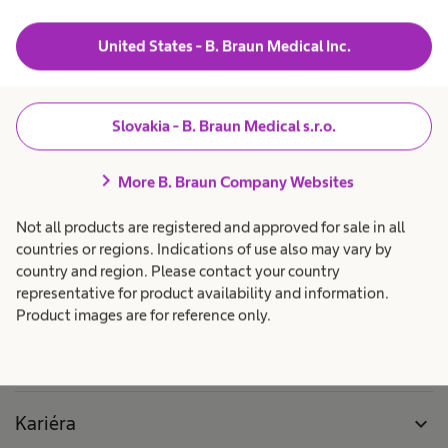
Štvrtok
United States - B. Braun Medical Inc.
Piatok
Podávanie telefonických informácií v čase 09:00 - 12:00.
Slovakia - B. Braun Medical s.r.o.
chevron_right
More B. Braun Company Websites
Not all products are registered and approved for sale in all
countries or regions. Indications of use also may vary by
country and region. Please contact your country
representative for product availability and information.
Produkty a riešenia
expand_more
Product images are for reference only.
Starostlivosť o pacientov
expand_more
Kariéra
expand_more