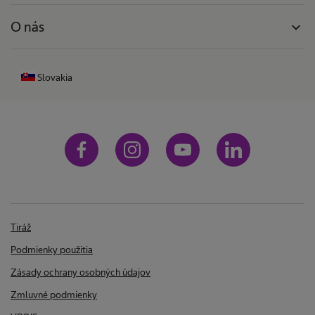
O nás
expand_more
Slovakia
Tiráž
Podmienky použitia
Zásady ochrany osobných údajov
Zmluvné podmienky