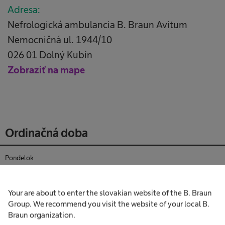
Adresa:
Nefrologická ambulancia B. Braun Avitum
Nemocničná ul. 1944/10
026 01 Dolný Kubín
Zobraziť na mape
Ordinačná doba
Pondelok
Utorok
Your are about to enter the slovakian website of the B. Braun
Group. We recommend you visit the website of your local B.
Streda
Braun organization.