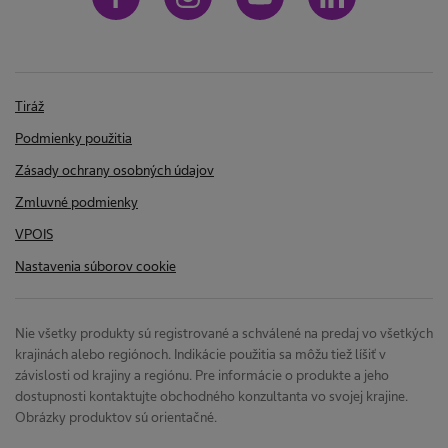
i
n
n
i
c
k
ý
z
c
Tiráž
h
u
Podmienky použitia
í
p
Zásady ochrany osobných údajov
o
z
v
Zmluvné podmienky
o
r
VPOIS
n
n
e
Nastavenia súborov cookie
n
í
e
n
a
Nie všetky produkty sú registrované a schválené na predaj vo všetkých
h
krajinách alebo regiónoch. Indikácie použitia sa môžu tiež líšiť v
j
o
d
závislosti od krajiny a regiónu. Pre informácie o produkte a jeho
i
dostupnosti kontaktujte obchodného konzultanta vo svojej krajine.
n
s
Obrázky produktov sú orientačné.
u
a