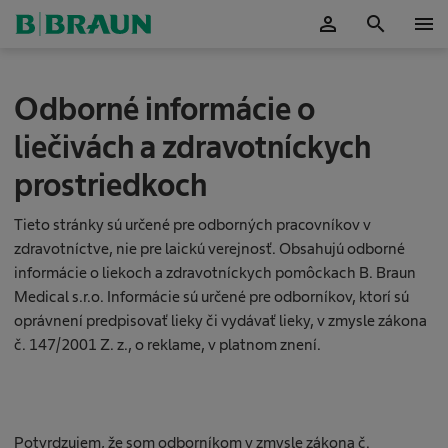
person
search
menu
Potvrdiť
Odborné informácie o
liečivách a zdravotníckych
prostriedkoch
Tieto stránky sú určené pre odborných pracovníkov v
zdravotníctve, nie pre laickú verejnosť. Obsahujú odborné
informácie o liekoch a zdravotníckych pomôckach B. Braun
Medical s.r.o. Informácie sú určené pre odborníkov, ktorí sú
oprávnení predpisovať lieky či vydávať lieky, v zmysle zákona
T
č. 147/2001 Z. z., o reklame, v platnom znení.
i
c
h
á
J
Potvrdzujem, že som odborníkom v zmysle zákona č.