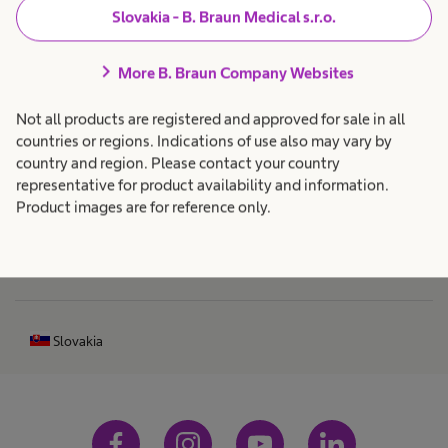
r
ť
Slovakia - B. Braun Medical s.r.o.
o
V
chevron_right
More B. Braun Company Websites
p
Produkty a riešenia
expand_more
r
v
i
Not all products are registered and approved for sale in all
e
Starostlivosť o pacientov
expand_more
countries or regions. Indications of use also may vary by
m
e
e
country and region. Please contact your country
r
representative for product availability and information.
e
Kariéra
expand_more
Product images are for reference only.
ň
a
ž
4
i
O nás
expand_more
n
5
Slovakia
t
k
e
l