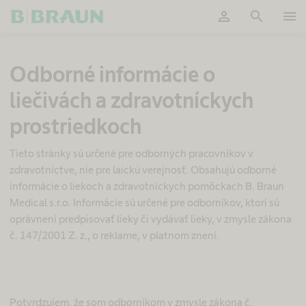
person
search
menu
Potvrdiť
Odborné informácie o
liečivách a zdravotníckych
prostriedkoch
Tieto stránky sú určené pre odborných pracovníkov v
zdravotníctve, nie pre laickú verejnosť. Obsahujú odborné
informácie o liekoch a zdravotníckych pomôckach B. Braun
Medical s.r.o. Informácie sú určené pre odborníkov, ktorí sú
oprávnení predpisovať lieky či vydávať lieky, v zmysle zákona
č. 147/2001 Z. z., o reklame, v platnom znení.
S
Q
.
l
Potvrdzujem, že som odborníkom v zmysle zákona č.