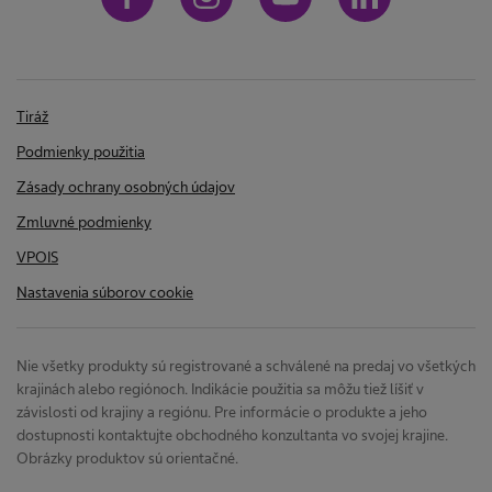
o
o
k
n
v
Tiráž
t
Podmienky použitia
p
Zásady ochrany osobných údajov
a
r
Zmluvné podmienky
VPOIS
j
e
Nastavenia súborov cookie
d
n
Nie všetky produkty sú registrované a schválené na predaj vo všetkých
v
e
krajinách alebo regiónoch. Indikácie použitia sa môžu tiež líšiť v
závislosti od krajiny a regiónu. Pre informácie o produkte a jeho
dostupnosti kontaktujte obchodného konzultanta vo svojej krajine.
o
r
Obrázky produktov sú orientačné.