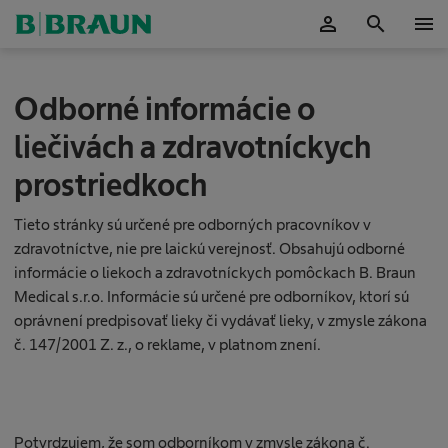
person
search
menu
Potvrdiť
N
Odborné informácie o
a
liečivách a zdravotníckych
t
prostriedkoch
e
j
Tieto stránky sú určené pre odborných pracovníkov v
zdravotníctve, nie pre laickú verejnosť. Obsahujú odborné
t
informácie o liekoch a zdravotníckych pomôckach B. Braun
o
Medical s.r.o. Informácie sú určené pre odborníkov, ktorí sú
s
oprávnení predpisovať lieky či vydávať lieky, v zmysle zákona
č. 147/2001 Z. z., o reklame, v platnom znení.
t
A
r
E
á
S
C
Potvrdzujem, že som odborníkom v zmysle zákona č.