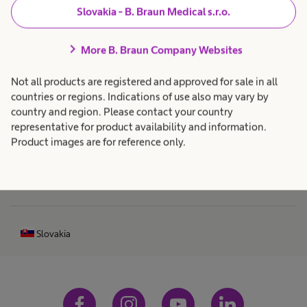
i
V
ť
Slovakia - B. Braun Medical s.r.o.
l
ý
chevron_right
More B. Braun Company Websites
Produkty a riešenia
expand_more
r
i
Not all products are registered and approved for sale in all
Starostlivosť o pacientov
expand_more
countries or regions. Indications of use also may vary by
a
z
country and region. Please contact your country
representative for product availability and information.
z
Kariéra
expand_more
Product images are for reference only.
a
n
č
O nás
expand_more
ý
n
Slovakia
k
ý
r
k